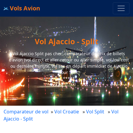
Vols Avion
Vol Ajaccio - Split
Vol Ajaccio Split pas cher: comparateur de prix de billets
d'avion (vol direct et aller-retour ou aller simple, vol low cost
ou dernière minute, vol sec en départ immédiat de Ajaccio
pour Split)
*****
Comparateur de vol
»
Vol Croatie
»
Vol Split
»
Vol
Ajaccio - Split