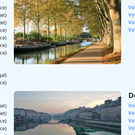
Vo
nce)
Vo
Jet)
Vo
Jet)
Vo
nce)
nce)
nce)
nce)
al)
nce)
D
Vo
Jet)
Vo
Jet)
Vo
nce)
Vo
nce)