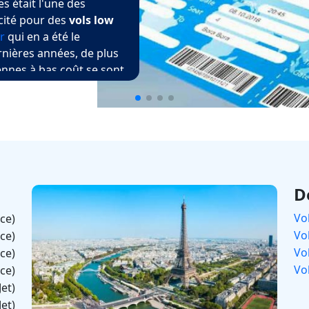
s était l'une des
icité pour des
vols low
r
qui en a été le
rnières années, de plus
nnes à bas coût se sont
armi elles sont
Easyjet
,
gus
et
Germanwings
.
ies traditionelles sont
ans l'obligation de
er compétitives. Par
France
a fondé la filiale
des vols courts et
D
offres de
vols pas chers
Vo
nce)
ou
Berlin
augmente
Vo
nce)
Vol
nce)
Vo
nce)
Jet)
Jet)