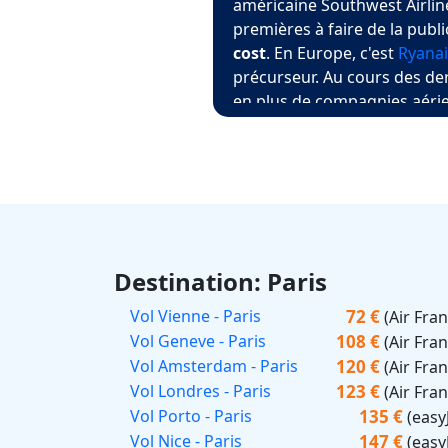
américaine Southwest Airline
premières à faire de la publ
cost
. En Europe, c'est
Ryanai
précurseur. Au cours des de
en plus de compagnies aérie
établies : les plus connues p
Norwegian,
Wizz Air
,
Aer Lin
Par conséquent, les compagn
sous pression et se voient d
baisser leurs prix pour rest
exemple, la compagnie
Air 
HOP ! "value cost" qui offre 
Destination: Paris
moyens courriers. Ainsi les 
72 €
Vol Vienne - Paris
(Air Fra
par exemple vers
Nice
,
Paris
108 €
sans cesse.
Vol Geneve - Paris
(Air Fra
120 €
Vol Amsterdam - Paris
(Air Fra
123 €
Vol Londres - Paris
(Air Fra
135 €
Vol Porto - Paris
(easy
147 €
Vol Nice - Paris
(easy