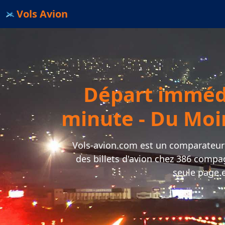
Vols Avion
Départ immédi
minute - Du Moin
Vols-avion.com est un comparateur d
des billets d'avion chez 386 compa
seule page e