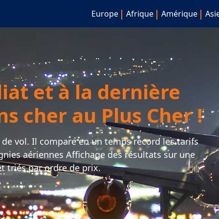
Europe
Afrique
Amérique
Asi
at et à la dernière
s cher au Plus Cher !
e vol. Il compare en un temps record les tarifs
gnies aériennes Affichage des résultats sur une
t triés par ordre de prix.