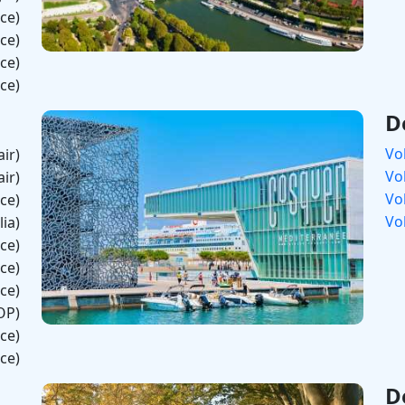
nce)
nce)
nce)
nce)
D
Vo
ir)
Vo
ir)
Vol
nce)
Vo
lia)
nce)
nce)
nce)
OP)
nce)
nce)
D