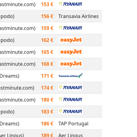
Lastminute.com)
153 €
Opodo)
156 €
Transavia Airlines
Lastminute.com)
159 €
Opodo)
162 €
Lastminute.com)
165 €
Lastminute.com)
168 €
eDreams)
171 €
astminute.com)
174 €
Lastminute.com)
180 €
Opodo)
183 €
eDreams)
186 €
TAP Portugal
Aer Lingus)
189 €
Aer Lingus