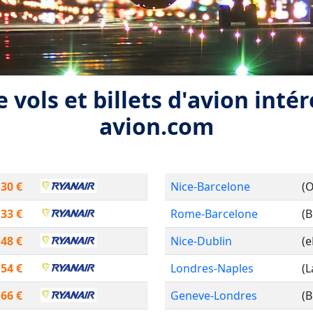
 vols et billets d'avion inté
avion.com
30 €
Nice-Barcelone
(
33 €
Rome-Barcelone
(B
48 €
Nice-Dublin
(
54 €
Londres-Naples
(
66 €
Geneve-Londres
(B