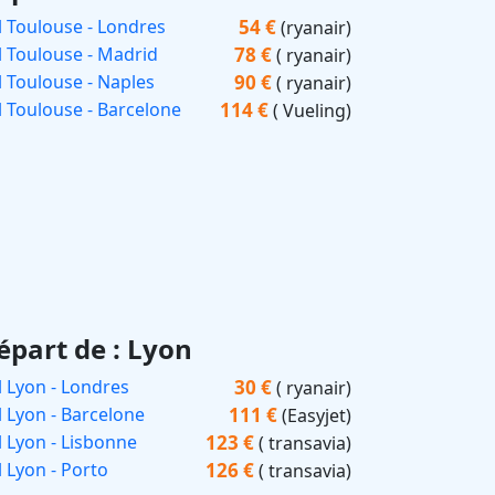
54 €
l Toulouse - Londres
(ryanair)
78 €
l Toulouse - Madrid
( ryanair)
90 €
l Toulouse - Naples
( ryanair)
114 €
l Toulouse - Barcelone
( Vueling)
épart de : Lyon
30 €
l Lyon - Londres
( ryanair)
111 €
l Lyon - Barcelone
(Easyjet)
123 €
l Lyon - Lisbonne
( transavia)
126 €
l Lyon - Porto
( transavia)