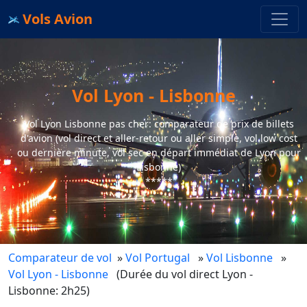
Vols Avion
Vol Lyon - Lisbonne
Vol Lyon Lisbonne pas cher: comparateur de prix de billets
d'avion (vol direct et aller-retour ou aller simple, vol low cost
ou dernière minute, vol sec en départ immédiat de Lyon pour
Lisbonne)
*****
Comparateur de vol
»
Vol Portugal
»
Vol Lisbonne
»
Vol Lyon - Lisbonne
(Durée du vol direct Lyon -
Lisbonne: 2h25)