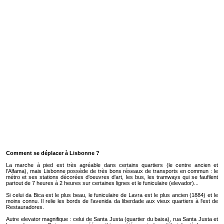
Comment se déplacer à Lisbonne ?
La marche à pied est très agréable dans certains quartiers (le centre ancien et
l'Alfama), mais Lisbonne possède de très bons réseaux de transports en commun : le
métro et ses stations décorées d'oeuvres d'art, les bus, les tramways qui se faufilent
partout de 7 heures à 2 heures sur certaines lignes et le funiculaire (elevador)...
Si celui da Bica est le plus beau, le funiculaire de Lavra est le plus ancien (1884) et le
moins connu. Il relie les bords de l'avenida da liberdade aux vieux quartiers à l'est de
Restauradores.
Autre elevator magnifique : celui de Santa Justa (quartier du baixa), rua Santa Justa et