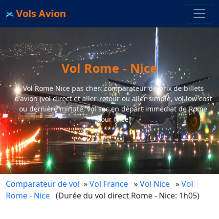
Vols Avion
Vol Rome - Nice
Vol Rome Nice pas cher: comparateur de prix de billets
d'avion (vol direct et aller-retour ou aller simple, vol low cost
ou dernière minute, vol sec en départ immédiat de Rome
pour Nice)
*****
Comparateur de vol
»
Vol France
»
Vol Nice
»
Vol
Rome - Nice
(Durée du vol direct Rome - Nice: 1h05)