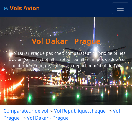
Vols Avion
Vol Dakar - Prague
Vol Dakar Prague pas cher: comparateur de prix de billets
d'avion (vol direct et aller-retour ou aller simple, vol low cost
ou dernière minute, vol sec en départ immédiat de Dakar
pour Prague)
*****
Comparateur de vol
»
Vol Republiquetcheque
»
Vol
Prague
»
Vol Dakar - Prague