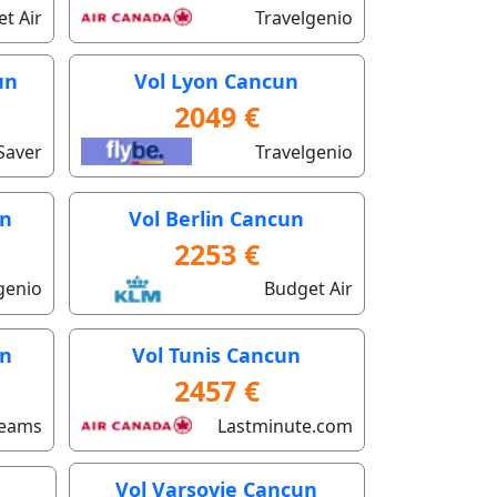
t Air
Travelgenio
un
Vol Lyon Cancun
2049 €
Saver
Travelgenio
un
Vol Berlin Cancun
2253 €
genio
Budget Air
un
Vol Tunis Cancun
2457 €
eams
Lastminute.com
Vol Varsovie Cancun