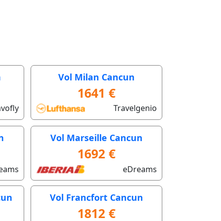
n
Vol Milan Cancun
1641 €
vofly
Travelgenio
n
Vol Marseille Cancun
1692 €
eams
eDreams
cun
Vol Francfort Cancun
1812 €