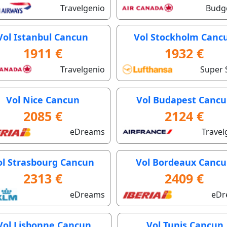
Travelgenio
Budge
Vol Istanbul Cancun
Vol Stockholm Canc
1911 €
1932 €
Travelgenio
Super 
Vol Nice Cancun
Vol Budapest Canc
2085 €
2124 €
eDreams
Travel
ol Strasbourg Cancun
Vol Bordeaux Canc
2313 €
2409 €
eDreams
eDr
Vol Lisbonne Cancun
Vol Tunis Cancun