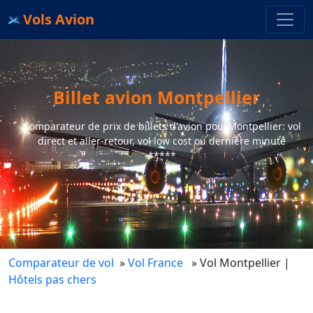
Vols Avion
Billet avion Montpellier
Comparateur de prix de billets d'avion pourMontpellier: vol
direct et aller-retour, vol low cost ou dernière minute
*****
Comparateur de vol
»
Vol France
» Vol Montpellier
|
Hôtels pas chers