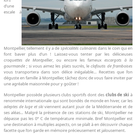
d’une
escale à
Montpellier, tellement il y a de
spécialités culinaires
dans le coin qui en
font baver plus d’un ! Laissez-vous tenter par les délicieuses
croquettes de Montpellier
, ou encore les fameux
escargots à la
gourmande
; si vous aimez les plats sucrés, le
clafoutis de framboises
vous transportera dans son délice inégalable… Recettes que l’on
déguste en famille à Montpellier, tâchez donc de vous faire inviter par
une agréable maisonnée pour y goûter !
Montpellier possède plusieurs clubs sportifs dont des
clubs de ski
à
renommée internationale qui sont bondés de monde en hiver, car les
adeptes de luge et ski
viennent autant jouir de la Méditerranée et de
ses aléas... Malgré la présence de ces stations de ski, Montpellier ne
dépasse pas les 0° C de température minimale. Bref Montpellier est
une destination à multiples aspects, on se plaît à en découvrir chaque
facette que l’on garde en mémoire précieusement et jalousement.