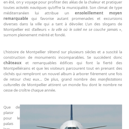
en été, on y voyage pour profiter des aléas de la chaleur et pratiquer
toutes
activités nautiques
qu’offre la municipalité. Son climat de type
méditerranéen lui attribue un
ensoleillement moyen
remarquable
qui favorise autant promenades et excursions
diverses dans la ville qui a tant à dévoiler. L’un des slogans de
Montpellier est d’ailleurs «
la
ville où le soleil ne se couche jamai
s »,
surnom pleinement mérité et fondé.
L’histoire de Montpellier s’étend sur plusieurs siècles et a suscité la
construction de monuments incomparables. Se succèdent donc
châteaux
et remarquables édifices qui font la fierté des
Montpelliérains et que les visiteurs parcourent tout en prenant des
clichés qui rempliront un nouvel album à arborer fièrement une fois
de retour chez eux… De plus, grand nombre des
manifestations
culturelles
de Montpellier attirent un monde fou dont le nombre ne
cesse de croître chaque année.
Que de
plaisir
pour le
palais
lors