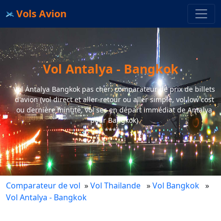
Vols Avion
Vol Antalya - Bangkok
Vol Antalya Bangkok pas cher: comparateur de prix de billets
d'avion (vol direct et aller-retour ou aller simple, vol low cost
ou dernière minute, vol sec en départ immédiat de Antalya
pour Bangkok)
*****
Comparateur de vol
»
Vol Thailande
»
Vol Bangkok
»
Vol Antalya - Bangkok