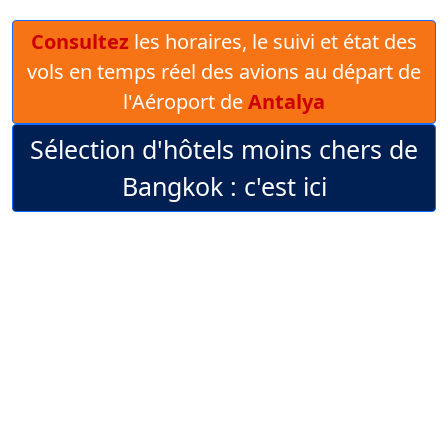
Consultez
les horaires, le suivi et état des
vols en temps réel des avions au départ de
l'Aéroport de
Antalya
Sélection d'hôtels moins chers de
Bangkok : c'est ici