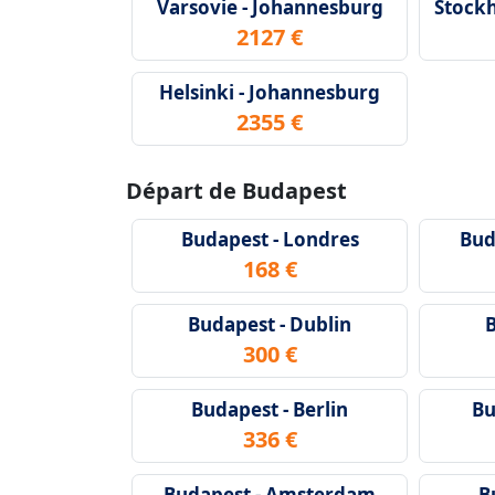
Varsovie - Johannesburg
Stock
2127 €
Helsinki - Johannesburg
2355 €
Départ de Budapest
Budapest - Londres
Bud
168 €
Budapest - Dublin
B
300 €
Budapest - Berlin
Bu
336 €
Budapest - Amsterdam
B