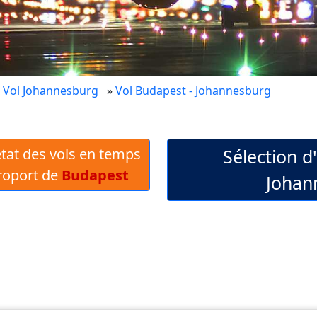
»
Vol Johannesburg
»
Vol Budapest - Johannesburg
 état des vols en temps
Sélection d
éroport de
Budapest
Johann