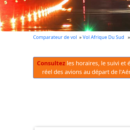
Comparateur de vol
»
Vol Afrique Du Sud
Consultez
les horaires, le suivi et
réel des avions au départ de l'A