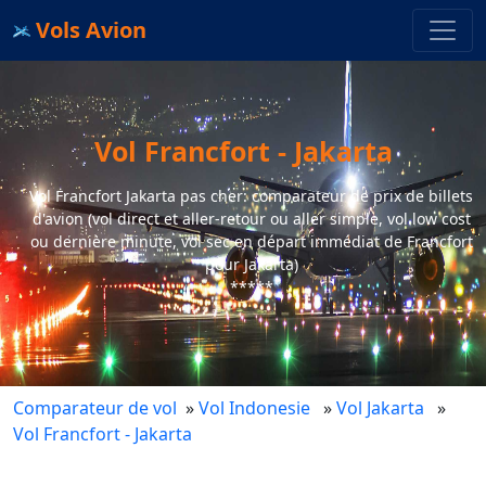
Vols Avion
Vol Francfort - Jakarta
Vol Francfort Jakarta pas cher: comparateur de prix de billets
d'avion (vol direct et aller-retour ou aller simple, vol low cost
ou dernière minute, vol sec en départ immédiat de Francfort
pour Jakarta)
*****
Comparateur de vol
»
Vol Indonesie
»
Vol Jakarta
»
Vol Francfort - Jakarta