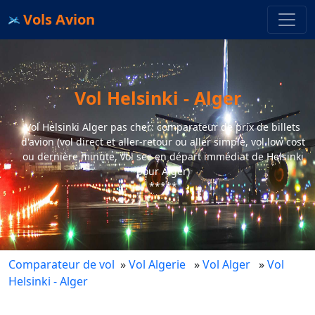
Vols Avion
Vol Helsinki - Alger
Vol Helsinki Alger pas cher: comparateur de prix de billets
d'avion (vol direct et aller-retour ou aller simple, vol low cost
ou dernière minute, vol sec en départ immédiat de Helsinki
pour Alger)
*****
Comparateur de vol
»
Vol Algerie
»
Vol Alger
»
Vol
Helsinki - Alger