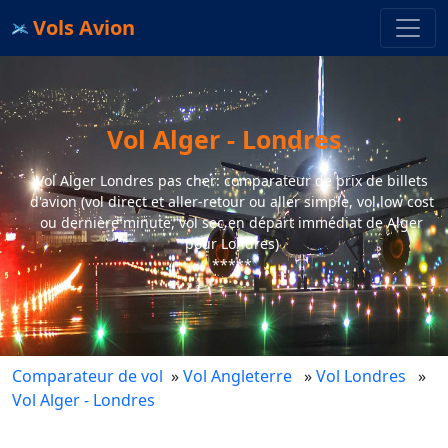
Vols Avion
Vol Alger - Londres
Vol Alger Londres pas cher: comparateur de prix de billets
d'avion (vol direct et aller-retour ou aller simple, vol low cost
ou dernière minute, vol sec en départ immédiat de Alger
pour Londres)
*****
Comparateur de vol
»
Vol Angleterre
»
Vol Londres
»
Vol Alger - Londres