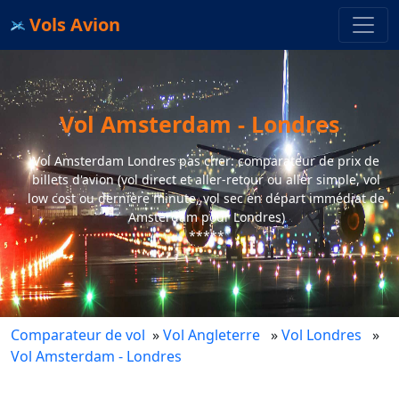
Vols Avion
Vol Amsterdam - Londres
Vol Amsterdam Londres pas cher: comparateur de prix de
billets d'avion (vol direct et aller-retour ou aller simple, vol
low cost ou dernière minute, vol sec en départ immédiat de
Amsterdam pour Londres)
*****
Comparateur de vol
»
Vol Angleterre
»
Vol Londres
»
Vol Amsterdam - Londres