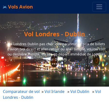
Vols Avion
Vol Londres - Dublin
Vol Londres Dublin pas cher: comparateur de prix de billets
d'avion (vol direct et aller-retour ou aller simple, vol low cost
ou dernière minute, vol sec en départ immédiat de Londres
pour Dublin)
*****
Comparateur de vol
»
Vol Irlande
»
Vol Dublin
»
Vol
Londres - Dublin