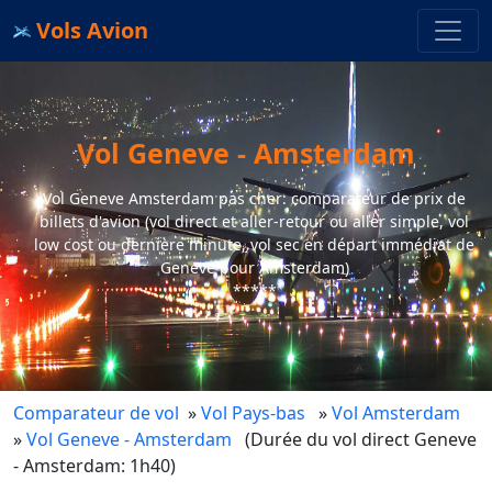
Vols Avion
Vol Geneve - Amsterdam
Vol Geneve Amsterdam pas cher: comparateur de prix de
billets d'avion (vol direct et aller-retour ou aller simple, vol
low cost ou dernière minute, vol sec en départ immédiat de
Geneve pour Amsterdam)
*****
Comparateur de vol
»
Vol Pays-bas
»
Vol Amsterdam
»
Vol Geneve - Amsterdam
(Durée du vol direct Geneve
- Amsterdam: 1h40)