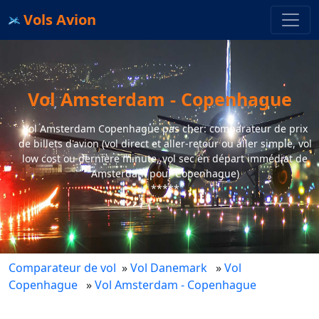
Vols Avion
Vol Amsterdam - Copenhague
Vol Amsterdam Copenhague pas cher: comparateur de prix
de billets d'avion (vol direct et aller-retour ou aller simple, vol
low cost ou dernière minute, vol sec en départ immédiat de
Amsterdam pour Copenhague)
*****
Comparateur de vol
»
Vol Danemark
»
Vol
Copenhague
»
Vol Amsterdam - Copenhague