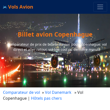
Vols Avion
Billet avion Copenhague
Comparateur de prix de billets d'avion pourCopenhague: vol
direct et aller-retour, vol low cost ou dernière minute
*****
Comparateur de vol
»
Vol Danemark
» Vol
Copenhague
|
Hôtels pas chers