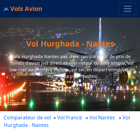
Vols Avion
Vol Hurghada - Nantes
Vol Hurghada Nantes pas cher: comparateur de prix de
billets d'avion (vol direct et aller-retour ou aller simple, vol
low cost ou dernière minute, vol sec en départ immédiat de
Hurghada pour Nantes)
*****
Comparateur de vol
»
Vol France
»
Vol Nantes
»
Vol
Hurghada - Nantes