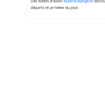
Des billets d'avion
Madrid
-
Bangkok
discou
départs et arrivées du jour.