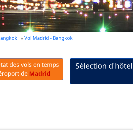
Bangkok
»
Vol Madrid - Bangkok
 état des vols en temps
Sélection d'hôte
Aéroport de
Madrid