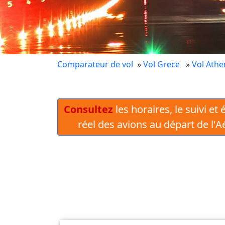
Comparateur de vol
»
Vol Grece
»
Vol Athe
Consultez
les horaires, le suivi et
réel des avions au départ de l'