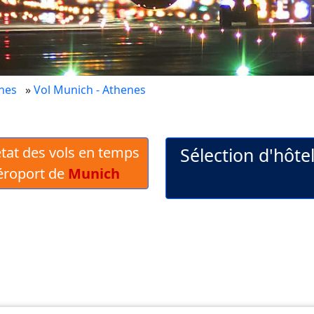
nes
»
Vol Munich - Athenes
 état des vols en temps
Sélection d'hôte
Aéroport de
Munich