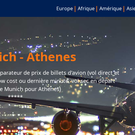
Europe
Afrique
Amérique
Asi
ich - Athenes
rateur de prix de billets d'avion (vol direct et
 low cost ou dernière minute, vol sec en départ
e Munich pour Athenes)
*****