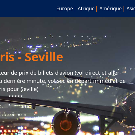
Europe
Afrique
Amérique
Asi
is - Seville
ur de prix de billets d'avion (vol direct et aller-
ou dernière minute, vol sec en départ immédiat de
is pour Seville)
*****