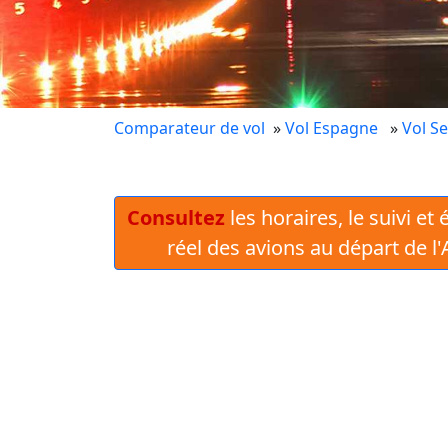
Comparateur de vol
»
Vol Espagne
»
Vol Se
Consultez
les horaires, le suivi et
réel des avions au départ de l