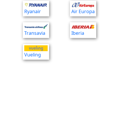
Ryanair
Air Europa
Transavia
Iberia
Vueling