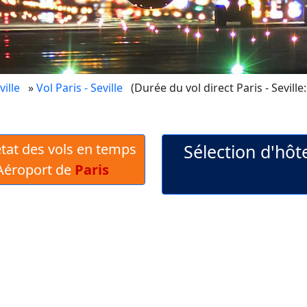
ville
»
Vol Paris - Seville
(Durée du vol direct Paris - Seville
 état des vols en temps
Sélection d'hôte
'Aéroport de
Paris