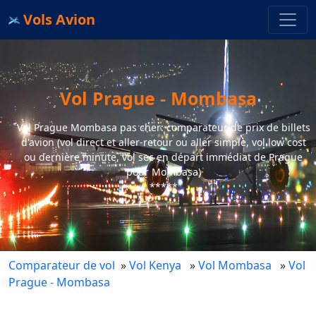
Vols Avion
Vol Prague - Mombasa
Vol Prague Mombasa pas cher: comparateur de prix de billets
d'avion (vol direct et aller-retour ou aller simple, vol low cost
ou dernière minute, vol sec en départ immédiat de Prague
pour Mombasa)
*****
Comparateur de vol
»
Vol Kenya
»
Vol Mombasa
»
Vol
Prague - Mombasa