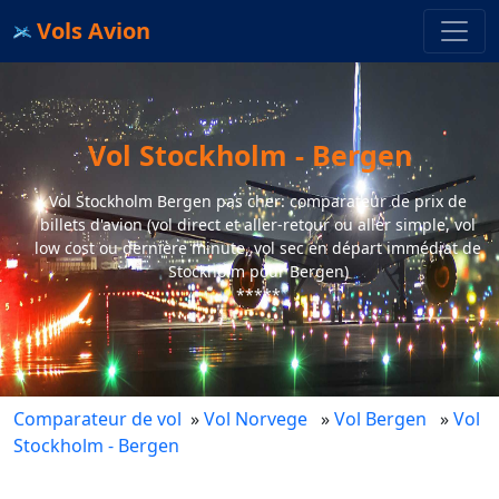
Vols Avion
Vol Stockholm - Bergen
Vol Stockholm Bergen pas cher: comparateur de prix de
billets d'avion (vol direct et aller-retour ou aller simple, vol
low cost ou dernière minute, vol sec en départ immédiat de
Stockholm pour Bergen)
*****
Comparateur de vol
»
Vol Norvege
»
Vol Bergen
»
Vol
Stockholm - Bergen