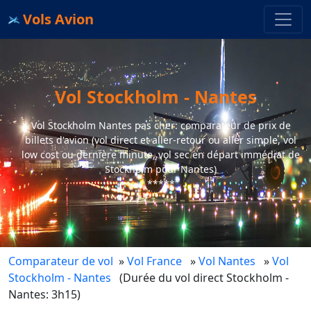
Vols Avion
Vol Stockholm - Nantes
Vol Stockholm Nantes pas cher: comparateur de prix de
billets d'avion (vol direct et aller-retour ou aller simple, vol
low cost ou dernière minute, vol sec en départ immédiat de
Stockholm pour Nantes)
*****
Comparateur de vol
»
Vol France
»
Vol Nantes
»
Vol
Stockholm - Nantes
(Durée du vol direct Stockholm -
Nantes: 3h15)