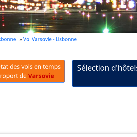
isbonne
»
Vol Varsovie - Lisbonne
 état des vols en temps
Sélection d'hôte
éroport de
Varsovie