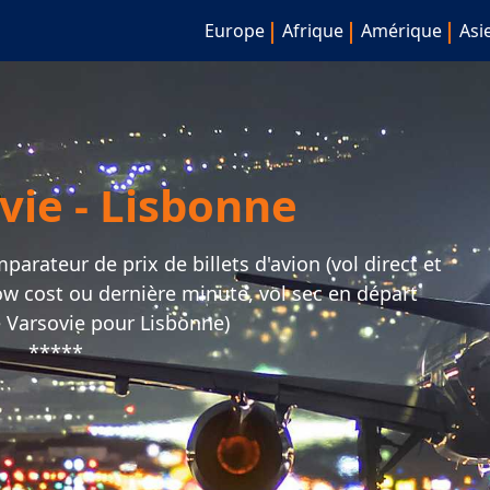
Europe
Afrique
Amérique
Asi
vie - Lisbonne
arateur de prix de billets d'avion (vol direct et
 low cost ou dernière minute, vol sec en départ
 Varsovie pour Lisbonne)
*****