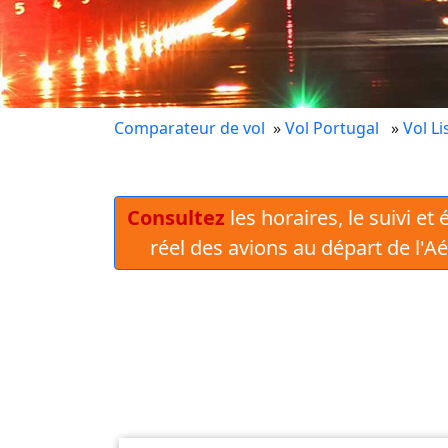
Comparateur de vol
»
Vol Portugal
»
Vol L
Consultez
les horaires, le suivi et
réel des avions au départ de l'A