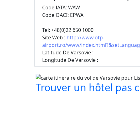
Code IATA: WAW
Code OACI: EPWA
Tel: +48(0)22 650 1000
Site Web :
http://www.otp-
airport.ro/www/index.html?&setLangua
Latitude De Varsovie :
Longitude De Varsovie :
Trouver un hôtel pas ch