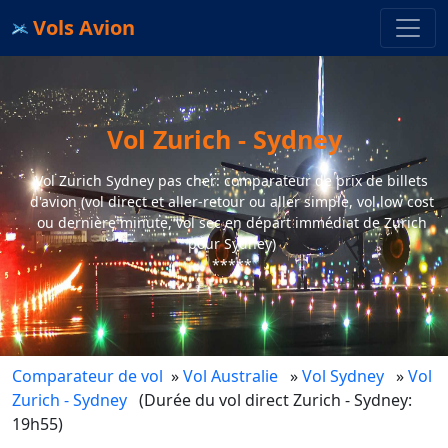
Vols Avion
Vol Zurich - Sydney
Vol Zurich Sydney pas cher: comparateur de prix de billets
d'avion (vol direct et aller-retour ou aller simple, vol low cost
ou dernière minute, vol sec en départ immédiat de Zurich
pour Sydney)
*****
Comparateur de vol
»
Vol Australie
»
Vol Sydney
»
Vol
Zurich - Sydney
(Durée du vol direct Zurich - Sydney:
19h55)