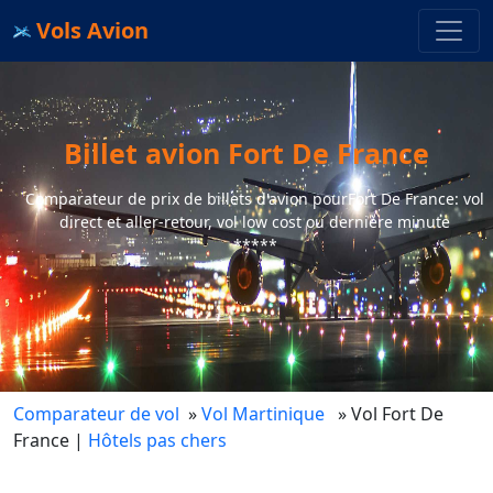
Vols Avion
Billet avion Fort De France
Comparateur de prix de billets d'avion pourFort De France: vol
direct et aller-retour, vol low cost ou dernière minute
*****
Comparateur de vol
»
Vol Martinique
» Vol Fort De
France
|
Hôtels pas chers