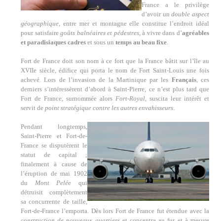
France a le privilège
d’avoir un
double aspect
géographique
, entre mer et montagne elle constitue l’endroit idéal
pour satisfaire
goûts balnéaires et pédestres
, à vivre dans d’
agréables
et paradisiaques cadres
et sous un
temps au beau fixe
.
Fort de France doit son nom à ce fort que la France bâtit sur l’île au
XVIIe siècle, édifice qui porta le nom de Fort Saint-Louis une fois
achevé. Lors de l’invasion de la Martinique par les
Français
, ces
derniers s’intéressèrent d’abord à Saint-Pierre, ce n’est plus tard que
Fort de France, surnommée alors
Fort-Royal
, suscita leur intérêt et
servit de
point stratégique contre les autres envahisseurs
.
Pendant longtemps,
Saint-Pierre et Fort-de-
France se disputèrent le
statut de capital ;
finalement à cause de
l’éruption de mai 1902
du
Mont Pelé
e qui
détruisit complètement
sa concurrente de taille,
Fort-de-France l’emporta. Dès lors Fort de France fut étendue avec la
construction de nouveaux quartiers
et concentra au fur et à mesure