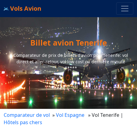
Vols Avion
Billet avion Tenerife
Comparateur de prix de billets d'avion pourTenerife: vol
direct et aller-retour, vol low cost ou dernière minute
*****
Comparateur de vol
»
Vol Espagne
» Vol Tenerife
|
Hôtels pas chers