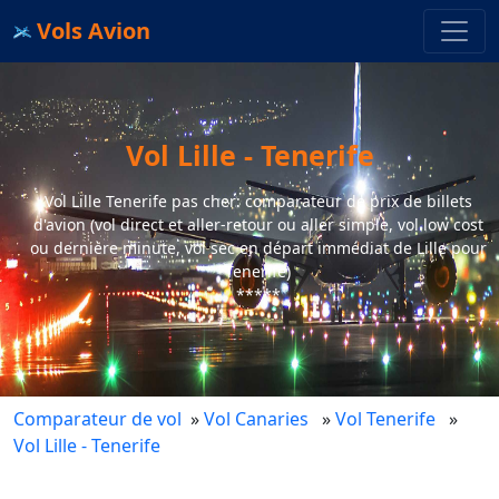
Vols Avion
Vol Lille - Tenerife
Vol Lille Tenerife pas cher: comparateur de prix de billets
d'avion (vol direct et aller-retour ou aller simple, vol low cost
ou dernière minute, vol sec en départ immédiat de Lille pour
Tenerife)
*****
Comparateur de vol
»
Vol Canaries
»
Vol Tenerife
»
Vol Lille - Tenerife