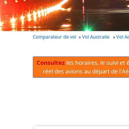
Comparateur de vol
»
Vol Australie
»
Vol A
Consultez
les horaires, le suivi et
réel des avions au départ de l'A