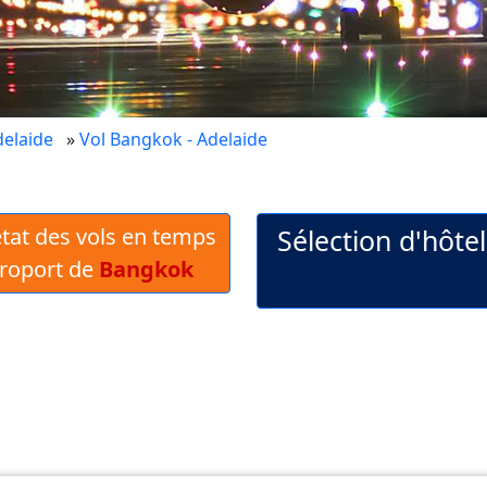
delaide
»
Vol Bangkok - Adelaide
 état des vols en temps
Sélection d'hôte
éroport de
Bangkok