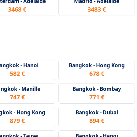
erdam - Adelaide
Madrid - Adelaide
3468 €
3483 €
angkok - Hanoi
Bangkok - Hong Kong
582 €
678 €
ngkok - Manille
Bangkok - Bombay
747 €
771 €
gkok - Hong Kong
Bangkok - Dubai
879 €
894 €
angkok - Taipei
Bangkok - Hanoi