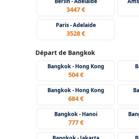
Berlin - Adelaide
Amst
3447 €
Paris - Adelaide
3528 €
Départ de Bangkok
Bangkok - Hong Kong
B
504 €
Bangkok - Hong Kong
Ba
684 €
Bangkok - Hanoi
Ban
777 €
Bangkok - Jakarta
B