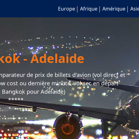
Europe
Afrique
Amérique
Asi
kok - Adelaide
arateur de prix de billets d'avion (vol direct et
 low cost ou dernière minute, vol sec en départ
 Bangkok pour Adelaide)
*****