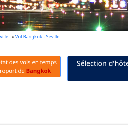
ville
»
Vol Bangkok - Seville
 état des vols en temps
Sélection d'hôte
éroport de
Bangkok