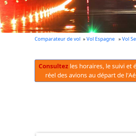
Comparateur de vol
»
Vol Espagne
»
Vol Se
Consultez
les horaires, le suivi et
réel des avions au départ de l'A