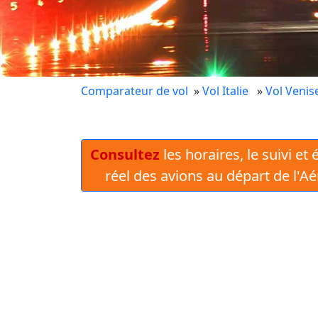
Comparateur de vol
»
Vol Italie
»
Vol Venis
Consultez
les horaires, le suivi et
réel des avions au départ de l'A