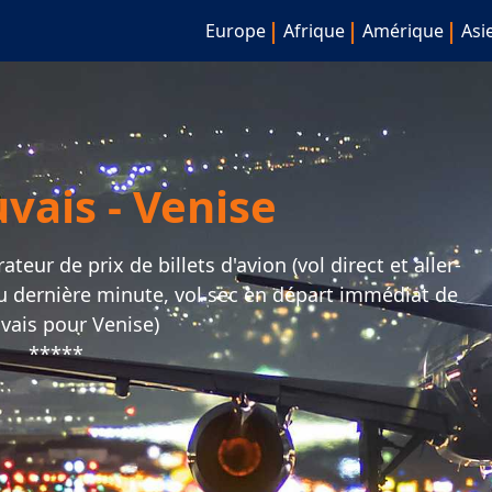
Europe
Afrique
Amérique
Asi
vais - Venise
eur de prix de billets d'avion (vol direct et aller-
ou dernière minute, vol sec en départ immédiat de
vais pour Venise)
*****