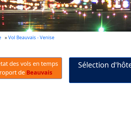
e
»
Vol Beauvais - Venise
 état des vols en temps
Sélection d'hôt
éroport de
Beauvais