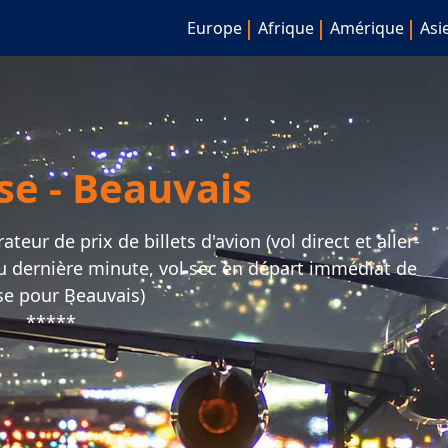
Europe
Afrique
Amérique
Asi
se - Beauvais
eur de prix de billets d'avion (vol direct et aller-
ou dernière minute, vol sec en départ immédiat de
se pour Beauvais)
*****