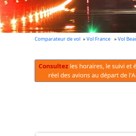
Comparateur de vol
»
Vol France
»
Vol Bea
Consultez
les horaires, le suivi et
réel des avions au départ de l'