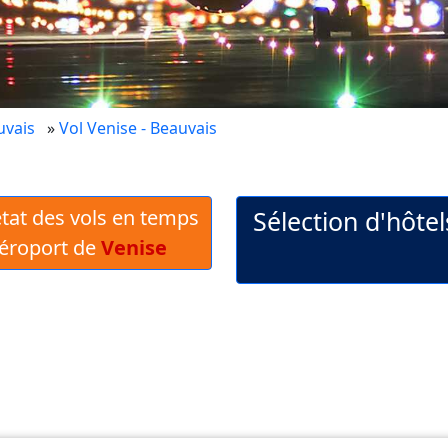
uvais
»
Vol Venise - Beauvais
 état des vols en temps
Sélection d'hôte
Aéroport de
Venise