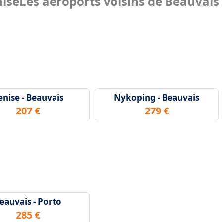
nise
Les aéroports voisins de Beauvais
enise - Beauvais
Nykoping - Beauvais
207 €
279 €
eauvais - Porto
285 €