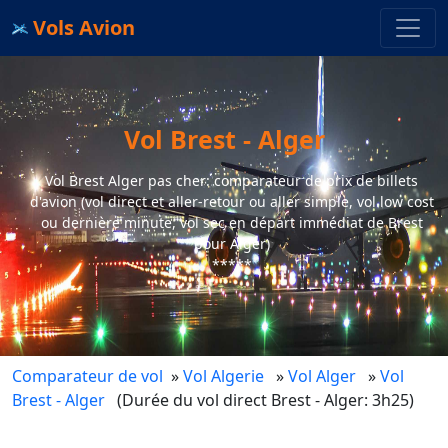
Vols Avion
Vol Brest - Alger
Vol Brest Alger pas cher: comparateur de prix de billets
d'avion (vol direct et aller-retour ou aller simple, vol low cost
ou dernière minute, vol sec en départ immédiat de Brest
pour Alger)
*****
Comparateur de vol
»
Vol Algerie
»
Vol Alger
»
Vol
Brest - Alger
(Durée du vol direct Brest - Alger: 3h25)