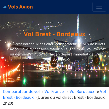
Vols Avion
Vol Brest - Bordeaux
Vol Brest Bordeaux pas cher: comparateur de prix de billets
d'avion (vol direct et aller-retour ou aller simple, vol low cost
ou dernière minute, vol sec en départ immédiat de Brest
pour Bordeaux)
*****
Comparateur de vol
»
Vol France
»
Vol Bordeaux
»
Vol
Brest - Bordeaux
(Durée du vol direct Brest - Bordeaux:
2h20)