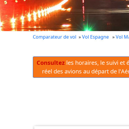
Comparateur de vol
»
Vol Espagne
»
Vol M
Consultez
les horaires, le suivi et
réel des avions au départ de l'A