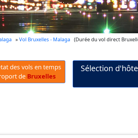
alaga
»
Vol Bruxelles - Malaga
(Durée du vol direct Bruxell
 état des vols en temps
Sélection d'hôt
éroport de
Bruxelles