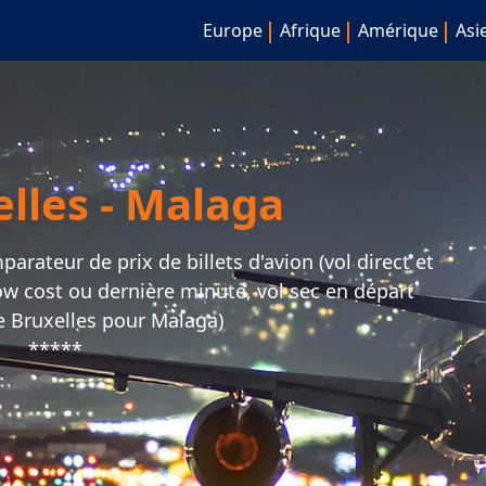
Europe
Afrique
Amérique
Asi
elles - Malaga
arateur de prix de billets d'avion (vol direct et
 low cost ou dernière minute, vol sec en départ
 Bruxelles pour Malaga)
*****