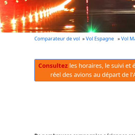
Comparateur de vol
»
Vol Espagne
»
Vol M
Consultez
les horaires, le suivi et
réel des avions au départ de l