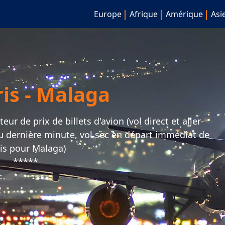
Europe
Afrique
Amérique
Asi
ris - Malaga
r de prix de billets d'avion (vol direct et aller-
ou dernière minute, vol sec en départ immédiat de
is pour Malaga)
*****