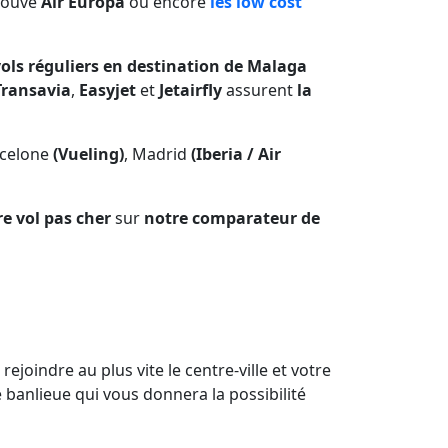
trouve
Air Europa
ou encore
les low cost
vols réguliers en destination de Malaga
ransavia
,
Easyjet
et
Jetairfly
assurent
la
celone
(Vueling)
, Madrid
(Iberia / Air
re vol pas cher
sur
notre comparateur de
joindre au plus vite le centre-ville et votre
e banlieue qui vous donnera la possibilité