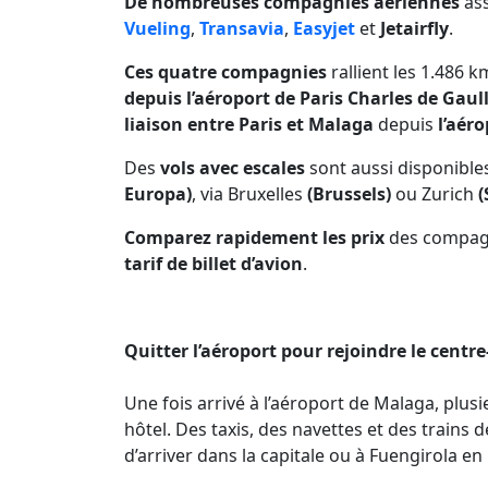
De nombreuses compagnies aériennes
as
Vueling
,
Transavia
,
Easyjet
et
Jetairfly
.
Ces quatre compagnies
rallient les 1.486 
depuis l’aéroport de Paris Charles de Gaul
liaison entre Paris et Malaga
depuis
l’aéro
Des
vols avec escales
sont aussi disponible
Europa)
, via Bruxelles
(Brussels)
ou Zurich
(
Comparez rapidement les prix
des compag
tarif de billet d’avion
.
Quitter l’aéroport pour rejoindre le centre
Une fois arrivé à l’aéroport de Malaga, plusi
hôtel. Des taxis, des navettes et des trains
d’arriver dans la capitale ou à Fuengirola e