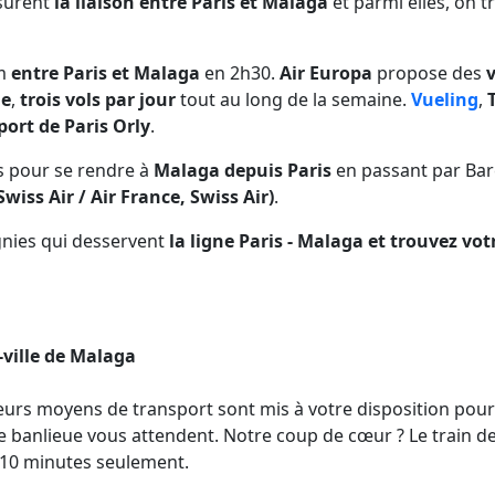
surent
la liaison entre Paris et Malaga
et parmi elles, on 
km
entre Paris et Malaga
en 2h30.
Air Europa
propose des
le
,
trois vols par jour
tout au long de la semaine.
Vueling
,
T
port de Paris Orly
.
s pour se rendre à
Malaga depuis Paris
en passant par Bar
Swiss Air / Air France, Swiss Air)
.
nies qui desservent
la ligne Paris - Malaga et trouvez vot
-ville de Malaga
eurs moyens de transport sont mis à votre disposition pour re
 de banlieue vous attendent. Notre coup de cœur ? Le train d
n 10 minutes seulement.