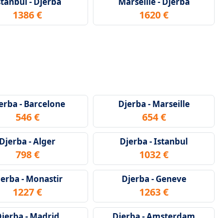
stanbul - Djerba
Marseille - Djerba
1386 €
1620 €
erba - Barcelone
Djerba - Marseille
546 €
654 €
Djerba - Alger
Djerba - Istanbul
798 €
1032 €
jerba - Monastir
Djerba - Geneve
1227 €
1263 €
jerba - Madrid
Djerba - Amsterdam