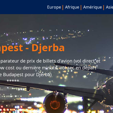
Europe
Afrique
Amérique
Asi
pest - Djerba
rateur de prix de billets d'avion (vol direct et
 low cost ou dernière minute, vol sec en départ
e Budapest pour Djerba)
*****