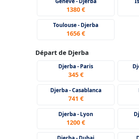
Geneve - Djerba
I
1380 €
Toulouse - Djerba
1656 €
Départ de Djerba
Djerba - Paris
Dj
345 €
Djerba - Casablanca
741 €
Djerba - Lyon
D
1200 €
Djerba - Dubai
D