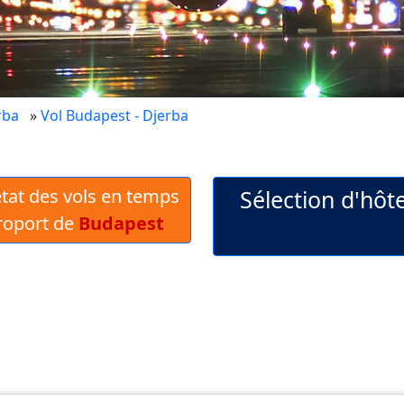
rba
»
Vol Budapest - Djerba
 état des vols en temps
Sélection d'hôt
éroport de
Budapest