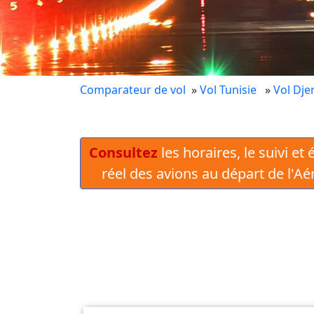
Comparateur de vol
»
Vol Tunisie
»
Vol Dje
Consultez
les horaires, le suivi et
réel des avions au départ de l'A