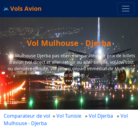
Vols Avion
Vol Mulhouse - Djerba
Vol Mulhouse Djerba pas cher: comparateur de prix de billets
d'avion (vol direct et aller-retour ou aller simple, vol low cost
ou dernière minute, vol sec en départ immédiat de Mulhouse
pour Djerba)
*****
Comparateur de vol
»
Vol Tunisie
»
Vol Djerba
»
Vol
Mulhouse - Djerba