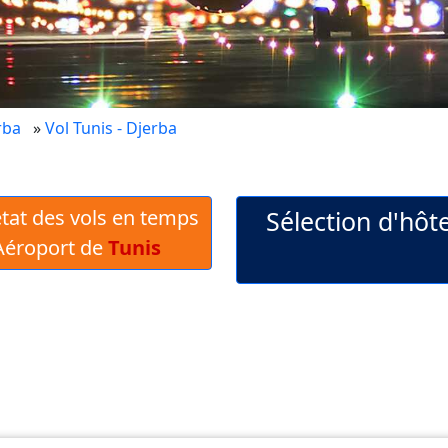
rba
»
Vol Tunis - Djerba
 état des vols en temps
Sélection d'hôt
'Aéroport de
Tunis