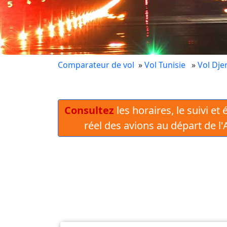
Comparateur de vol
»
Vol Tunisie
»
Vol Dje
Consultez
les horaires, le suivi et
réel des avions au départ de l