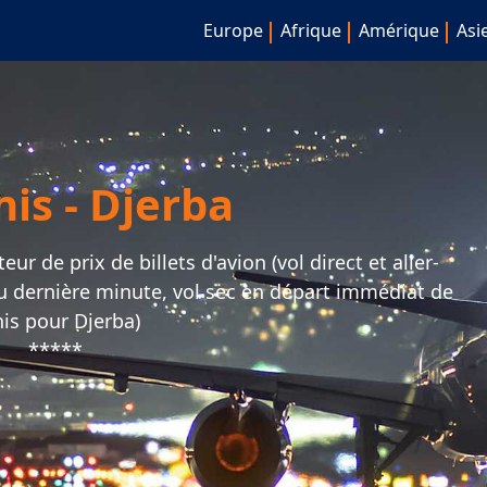
Europe
Afrique
Amérique
Asi
nis - Djerba
r de prix de billets d'avion (vol direct et aller-
ou dernière minute, vol sec en départ immédiat de
is pour Djerba)
*****