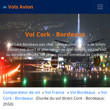
Vols Avion
Vol Cork - Bordeaux
Vol Cork Bordeaux pas cher: comparateur de prix de billets
d'avion (vol direct et aller-retour ou aller simple, vol low cost
ou dernière minute, vol sec en départ immédiat de Cork pour
Bordeaux)
*****
Comparateur de vol
»
Vol France
»
Vol Bordeaux
»
Vol
Cork - Bordeaux
(Durée du vol direct Cork - Bordeaux:
2h50)