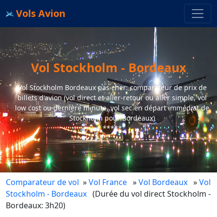
Vols Avion
Vol Stockholm - Bordeaux
Vol Stockholm Bordeaux pas cher: comparateur de prix de
billets d'avion (vol direct et aller-retour ou aller simple, vol
low cost ou dernière minute, vol sec en départ immédiat de
Stockholm pour Bordeaux)
*****
Comparateur de vol
»
Vol France
»
Vol Bordeaux
»
Vol
Stockholm - Bordeaux
(Durée du vol direct Stockholm -
Bordeaux: 3h20)