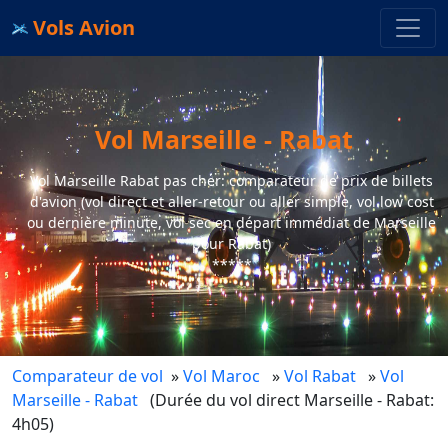
Vols Avion
Vol Marseille - Rabat
Vol Marseille Rabat pas cher: comparateur de prix de billets
d'avion (vol direct et aller-retour ou aller simple, vol low cost
ou dernière minute, vol sec en départ immédiat de Marseille
pour Rabat)
*****
Comparateur de vol
»
Vol Maroc
»
Vol Rabat
»
Vol
Marseille - Rabat
(Durée du vol direct Marseille - Rabat:
4h05)