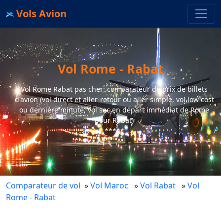
Vols Avion
Vol Rome - Rabat
Vol Rome Rabat pas cher: comparateur de prix de billets
d'avion (vol direct et aller-retour ou aller simple, vol low cost
ou dernière minute, vol sec en départ immédiat de Rome
pour Rabat)
*****
Comparateur de vol
»
Vol Maroc
»
Vol Rabat
»
Vol
Rome - Rabat