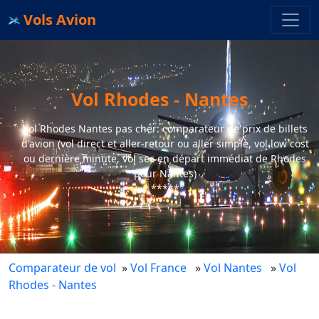
Vols Avion
Vol Rhodes - Nantes
Vol Rhodes Nantes pas cher: comparateur de prix de billets
d'avion (vol direct et aller-retour ou aller simple, vol low cost
ou dernière minute, vol sec en départ immédiat de Rhodes
pour Nantes)
*****
Comparateur de vol
»
Vol France
»
Vol Nantes
»
Vol
Rhodes - Nantes