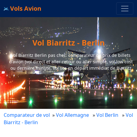
Vols Avion
Vol Biarritz - Berlin
Vol Biarritz Berlin pas cher: comparateur de prix de billets
d'avion (vol direct et aller-retour ou aller simple, vol low cost
ou dernière minute, vol sec en départ immédiat de Biarritz
pour Berlin)
*****
Comparateur de vol
»
Vol Allemagne
»
Vol Berlin
»
Vol
Biarritz - Berlin