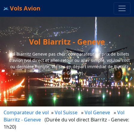
Vols Avion
Vol Biarritz - Geneve
Vol Biarritz Geneve pas cher: comparateur de prix de billets
d'avion (vol direct et aller-retour ou aller simple, vol low cost
ou dernière minute, vol sec en départ immédiat de Biarritz
pour Geneve)
*****
Comparateur de vol
»
Vol Suisse
»
Vol Geneve
»
Vol
Biarritz - Geneve
(Durée du vol direct Biarritz - Geneve:
1h20)