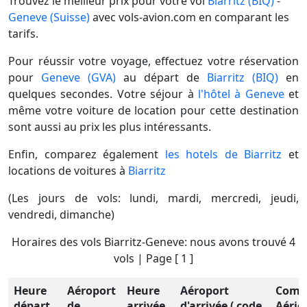
Trouvez le meilleur prix pour votre vol
Biarritz (BIQ)
-
Geneve (Suisse)
avec vols-avion.com en comparant les
tarifs.
Pour réussir votre voyage, effectuez votre réservation
pour
Geneve (GVA)
au départ de
Biarritz (BIQ)
en
quelques secondes. Votre séjour à
l'hôtel à Geneve
et
même votre voiture de location pour cette destination
sont aussi au prix les plus intéressants.
Enfin, comparez également
les hotels de Biarritz
et
locations de voitures à
Biarritz
(Les jours de vols: lundi, mardi, mercredi, jeudi,
vendredi, dimanche)
Horaires des vols Biarritz-Geneve: nous avons trouvé 4
vols | Page [ 1 ]
Heure
Aéroport
Heure
Aéroport
Comp
départ
de
arrivée
d'arrivée ( code
Aérie