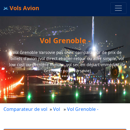
Vols Avion
Vol Grenoble -
Vol Grenoble Varsovie pas cher: comparateur de prix de
billets d'avion (vol direct et aller-retour ou aller simple, vol
low cost ou dernière minute, vol sec en départ immédiat de
Grenoble pour Varsovie)
*****
Comparateur de vol
»
Vol
»
Vol Grenoble -