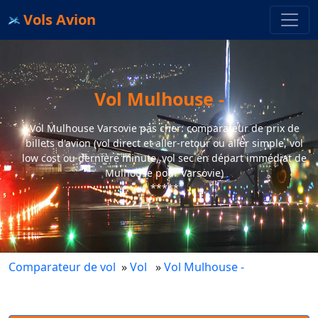
Vols Avion
Vol Mulhouse -
Vol Mulhouse Varsovie pas cher: comparateur de prix de
billets d'avion (vol direct et aller-retour ou aller simple, vol
low cost ou dernière minute, vol sec en départ immédiat de
Mulhouse pour Varsovie)
*****
Comparateur de vol
»
Vol
»
Vol Mulhouse -