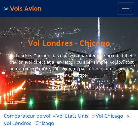
Vols Avion
Vol Londres - Chicago
Vol Londres Chicago pas cher: comparateur de prix de billets
d'avion (vol direct et aller-retour ou aller simple, vol low cost
ou dernière minute, vol sec en départ immédiat de Londres
pour Chicago)
*****
Comparateur de vol
»
Vol Etats Unis
»
Vol Chicago
»
Vol Londres - Chicago